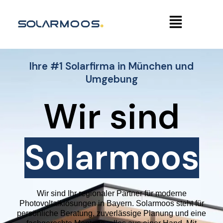
Zum
Menü
Inhalt
springen
Ihre #1 Solarfirma in München und
Umgebung
Wir sind
Solarmoos
Wir sind Ihr regionaler Partner für moderne
Photovoltaiklösungen in Bayern. Solarmoos steht für
persönliche Beratung, zuverlässige Planung und eine
fachgerechte Montage, alles aus einer Hand. Mit