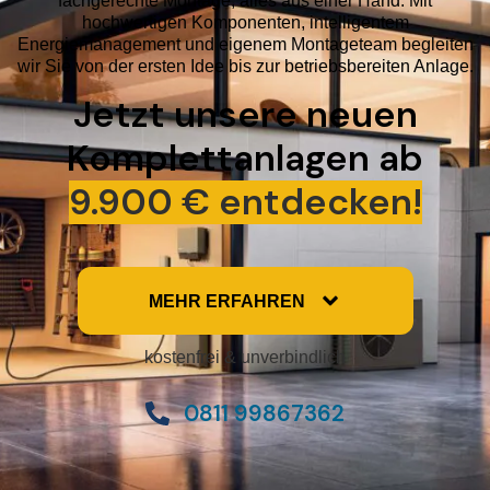
hochwertigen Komponenten, intelligentem
Energiemanagement und eigenem Montageteam begleiten
wir Sie von der ersten Idee bis zur betriebsbereiten Anlage.
Jetzt unsere neuen
Komplettanlagen ab
9.900 € entdecken!
MEHR ERFAHREN
kostenfrei & unverbindlich
0811 99867362